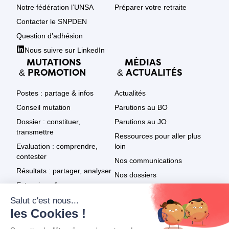
Notre fédération l’UNSA
Préparer votre retraite
Contacter le SNPDEN
Question d’adhésion
Nous suivre sur LinkedIn
MUTATIONS
MÉDIAS
PROMOTION
ACTUALITÉS
&
&
Postes : partage & infos
Actualités
Conseil mutation
Parutions au BO
Dossier : constituer,
Parutions au JO
transmettre
Ressources pour aller plus
Evaluation : comprendre,
loin
contester
Nos communications
Résultats : partager, analyser
Nos dossiers
Extensions & recours
Le SNPDEN dans les médias
Promotion : textes
Tout voir
Promotion : résultats
Promotion : infos & recours