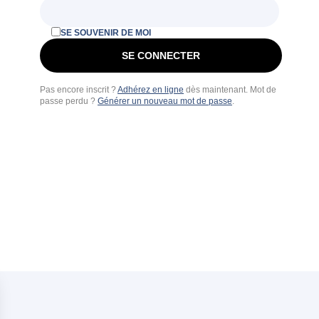
SE SOUVENIR DE MOI
Pas encore inscrit ?
Adhérez en ligne
dès maintenant. Mot de
passe perdu ?
Générer un nouveau mot de passe
.