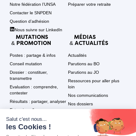
Notre fédération l’UNSA
Préparer votre retraite
Contacter le SNPDEN
Question d’adhésion
Nous suivre sur LinkedIn
MUTATIONS
MÉDIAS
PROMOTION
ACTUALITÉS
&
&
Postes : partage & infos
Actualités
Conseil mutation
Parutions au BO
Dossier : constituer,
Parutions au JO
transmettre
Ressources pour aller plus
Evaluation : comprendre,
loin
contester
Nos communications
Résultats : partager, analyser
Nos dossiers
Extensions & recours
Le SNPDEN dans les médias
Promotion : textes
Tout voir
Promotion : résultats
Promotion : infos & recours