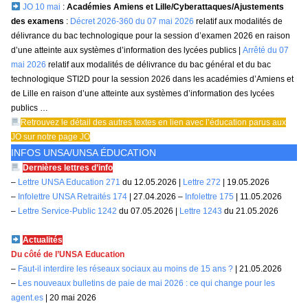
JO 10 mai
:
Académies Amiens et Lille/Cyberattaques/Ajustements
des examens
:
Décret 2026-360 du 07 mai 2026
relatif aux modalités de
délivrance du bac technologique pour la session d’examen 2026 en raison
d’une atteinte aux systèmes d’information des lycées publics |
Arrêté du 07
mai 2026
relatif aux modalités de délivrance du bac général et du bac
technologique STI2D pour la session 2026 dans les académies d’Amiens et
de Lille en raison d’une atteinte aux systèmes d’information des lycées
publics …
Retrouvez le détail des autres textes en lien avec l’éducation parus aux
JO sur
notre page JO
INFOS UNSA/UNSA ÉDUCATION
Dernières lettres d’info
–
Lettre UNSA Education 271
du 12.05.2026 |
Lettre 272
| 19.05.2026
–
Infolettre UNSA Retraités 174
| 27.04.2026 –
Infolettre 175
| 11.05.2026
–
Lettre Service-Public 1242
du 07.05.2026 |
Lettre 1243
du 21.05.2026
Actualités
Du côté de l’UNSA Education
–
Faut-il interdire les réseaux sociaux au moins de 15 ans ?
| 21.05.2026
–
Les nouveaux bulletins de paie de mai 2026 : ce qui change pour les
agent.es
| 20 mai 2026