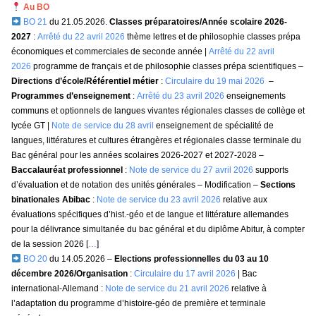
Au BO
BO 21
du 21.05.2026.
Classes préparatoires/Année scolaire 2026-
2027
:
Arrêté du 22 avril 2026
thème lettres et de philosophie classes prépa
économiques et commerciales de seconde année |
Arrêté du 22 avril
2026
programme de français et de philosophie classes prépa scientifiques –
Directions d’école/Référentiel métier
:
Circulaire du 19 mai 2026
–
Programmes d’enseignement
:
Arrêté du 23 avril 2026
enseignements
communs et optionnels de langues vivantes régionales classes de collège et
lycée GT |
Note de service du 28 avril
enseignement de spécialité de
langues, littératures et cultures étrangères et régionales classe terminale du
Bac général pour les années scolaires 2026-2027 et 2027-2028 –
Baccalauréat professionnel
:
Note de service du 27 avril 2026
supports
d’évaluation et de notation des unités générales – Modification –
Sections
binationales Abibac
:
Note de service du 23 avril 2026
relative aux
évaluations spécifiques d’hist.-géo et de langue et littérature allemandes
pour la délivrance simultanée du bac général et du diplôme Abitur, à compter
de la session 2026 [
…
]
BO 20
du 14.05.2026 –
Elections professionnelles du 03 au 10
décembre 2026/Organisation
:
Circulaire du 17 avril 2026
| Bac
international-Allemand :
Note de service du 21 avril 2026
relative à
l’adaptation du programme d’histoire-géo de première et terminale