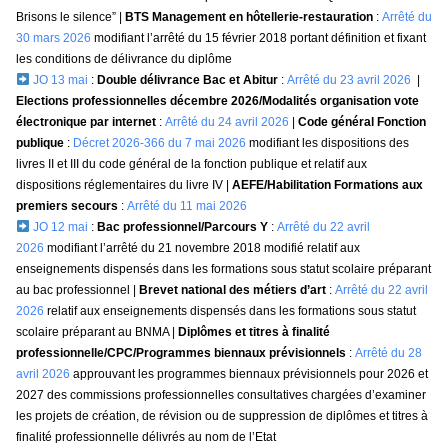
Brisons le silence” |
BTS Management en hôtellerie-restauration
:
Arrêté du
30 mars 2026
modifiant l’arrêté du 15 février 2018 portant définition et fixant
les conditions de délivrance du diplôme
JO 13 mai
:
Double délivrance Bac et Abitur
:
Arrêté du 23 avril 2026
|
Elections professionnelles décembre 2026/Modalités organisation vote
électronique par internet
:
Arrêté du 24 avril 2026
|
Code général Fonction
publique
:
Décret 2026-366 du 7 mai 2026
modifiant les dispositions des
livres II et III du code général de la fonction publique et relatif aux
dispositions réglementaires du livre IV |
AEFE/Habilitation Formations aux
premiers secours
:
Arrêté du 11 mai 2026
JO 12 mai
:
Bac professionnel/Parcours Y
:
Arrêté du 22 avril
2026
modifiant l’arrêté du 21 novembre 2018 modifié relatif aux
enseignements dispensés dans les formations sous statut scolaire préparant
au bac professionnel |
Brevet national des métiers d’art
:
Arrêté du 22 avril
2026
relatif aux enseignements dispensés dans les formations sous statut
scolaire préparant au BNMA |
Diplômes et titres à finalité
professionnelle/CPC/Programmes biennaux prévisionnels
:
Arrêté du 28
avril 2026
approuvant les programmes biennaux prévisionnels pour 2026 et
2027 des commissions professionnelles consultatives chargées d’examiner
les projets de création, de révision ou de suppression de diplômes et titres à
finalité professionnelle délivrés au nom de l’Etat