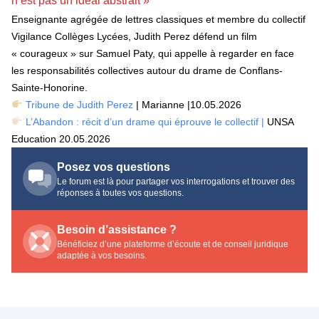
n’est pas un idéal abstrait »
Enseignante agrégée de lettres classiques et membre du collectif
Vigilance Collèges Lycées, Judith Perez défend un film
« courageux » sur Samuel Paty, qui appelle à regarder en face
les responsabilités collectives autour du drame de Conflans-
Sainte-Honorine.
Tribune de Judith Perez
| Marianne |10.05.2026
L’Abandon : récit d’un drame qui éprouve le collectif |
UNSA
Education 20.05.2026
Posez vos questions
Le forum est là pour partager vos interrogations et trouver des
réponses à toutes vos questions.
Besoin d’assistance ?
Bénéficiez d’une plateforme d’écoute et de conseil juridique
adaptée à vos besoins.