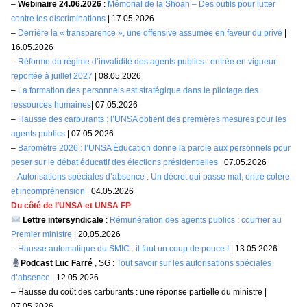
–
Webinaire 24.06.2026
:
Mémorial de la Shoah – Des outils pour lutter
contre les discriminations
| 17.05.2026
–
Derrière la « transparence », une offensive assumée en faveur du privé
|
16.05.2026
–
Réforme du régime d’invalidité des agents publics : entrée en vigueur
reportée à juillet 2027
| 08.05.2026
–
La formation des personnels est stratégique dans le pilotage des
ressources humaines
| 07.05.2026
–
Hausse des carburants : l’UNSA obtient des premières mesures pour les
agents publics
| 07.05.2026
–
Baromètre 2026 : l’UNSA Éducation donne la parole aux personnels pour
peser sur le débat éducatif des élections présidentielles
| 07.05.2026
–
Autorisations spéciales d’absence : Un décret qui passe mal, entre colère
et incompréhension
| 04.05.2026
Du côté de l’UNSA et UNSA FP
Lettre intersyndicale
:
Rémunération des agents publics : courrier au
Premier ministre
| 20.05.2026
–
Hausse automatique du SMIC : il faut un coup de pouce !
| 13.05.2026
Podcast Luc Farré
, SG :
Tout savoir sur les autorisations spéciales
d’absence
| 12.05.2026
– Hausse du coût des carburants : une réponse partielle du ministre |
07.05.2026