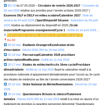
générales
BO 19
du 07.05.2026 –
Circulaire de rentrée 2026-2027
:
Circulaire du
06 mai 2026
relative aux priorités pour l’année scolaire 2026-2027 |
Examens DILF et DELF en milieu scolaire/Calendrier 2027
:
Note de
service du 04 avril 2026
|
Sport/Dispositif Sésame
:
Instruction du 09 avril
2026
relative au déploiement du dispositif en 2026 |
Ecole
maternelle/Programme enseignement/Cycle 1
:
Arrêté du 16 avril 2026
…
Retrouvez tous les textes signalés au BO sur
notre page BO
Au JO
JO 20 mai
:
Etudiants étrangers/Exonération droits
d’inscription
:
Décret 2026-385 du 19 mai 2026
JO 19 mai
:
Parcoursup/Calendrier 2026 procédure
préinscription/Modification
:
Arrêté du 11 mai 2026
JO 17 mai
:
Etudes de médecine/Accès 3ème cycle/Procédure
dématérialisée
:
Arrêté du 11 mai 2026
fixant le calendrier relatif à la
procédure nationale d’appariement dématérialisée pour l’accès au 3e cycle
des études de médecine au titre de l’année universitaire 2026-2027
JO 16 mai
:
Ordre National du Mérite/Nominations
:
Décret du 15 mai
2026
JO 14 mai
:
Questionnaire Brisons le silence/Traitement
données
:
Décret 2026-369 du 13 mai 2026
relatif à la mise en œuvre d’un
traitement de données à caractère personnel dénommé “Questionnaire