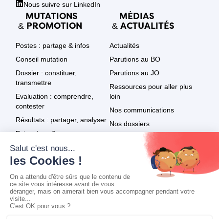
Nous suivre sur LinkedIn
MUTATIONS
MÉDIAS
PROMOTION
ACTUALITÉS
&
&
Postes : partage & infos
Actualités
Conseil mutation
Parutions au BO
Dossier : constituer,
Parutions au JO
transmettre
Ressources pour aller plus
Evaluation : comprendre,
loin
contester
Nos communications
Résultats : partager, analyser
Nos dossiers
Extensions & recours
Le SNPDEN dans les médias
Promotion : textes
Tout voir
Promotion : résultats
Promotion : infos & recours