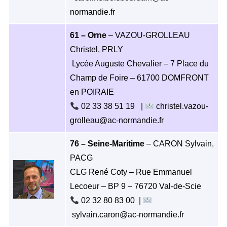
normandie.fr
61 – Orne
– VAZOU-GROLLEAU
Christel, PRLY
Lycée Auguste Chevalier – 7 Place du
Champ de Foire – 61700 DOMFRONT
en POIRAIE
02 33 38 51 19 |
christel.vazou-
grolleau@ac-normandie.fr
76 – Seine-Maritime
– CARON Sylvain,
PACG
CLG René Coty – Rue Emmanuel
Lecoeur – BP 9 – 76720 Val-de-Scie
02 32 80 83 00 |
sylvain.caron@ac-normandie.fr