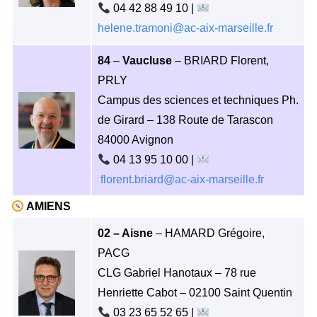
04 42 88 49 10 |
helene.tramoni@ac-aix-marseille.fr
84
–
Vaucluse
– BRIARD Florent,
PRLY
Campus des sciences et techniques Ph.
de Girard – 138 Route de Tarascon
84000 Avignon
04 13 95 10 00 |
florent.briard@ac-aix-marseille.fr
AMIENS
02 – Aisne
– HAMARD Grégoire,
PACG
CLG Gabriel Hanotaux – 78 rue
Henriette Cabot – 02100 Saint Quentin
03 23 65 52 65 |