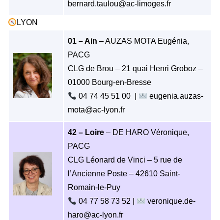
bernard.taulou@ac-limoges.fr
LYON
01 – Ain
– AUZAS MOTA Eugénia,
PACG
CLG de Brou – 21 quai Henri Groboz –
01000 Bourg-en-Bresse
04 74 45 51 00 |
eugenia.auzas-
mota@ac-lyon.fr
42 – Loire
– DE HARO Véronique,
PACG
CLG Léonard de Vinci – 5 rue de
l’Ancienne Poste – 42610 Saint-
Romain-le-Puy
04 77 58 73 52 |
veronique.de-
haro@ac-lyon.fr