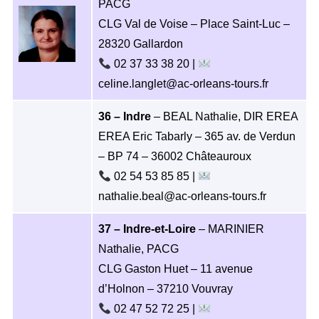
PACG
CLG Val de Voise – Place Saint-Luc –
28320 Gallardon
02 37 33 38 20 |
celine.langlet@ac-orleans-tours.fr
36 – Indre
– BEAL Nathalie, DIR EREA
EREA Eric Tabarly – 365 av. de Verdun
– BP 74 – 36002 Châteauroux
02 54 53 85 85 |
nathalie.beal@ac-orleans-tours.fr
37 – Indre-et-Loire
– MARINIER
Nathalie, PACG
CLG Gaston Huet – 11 avenue
d’Holnon – 37210 Vouvray
02 47 52 72 25 |