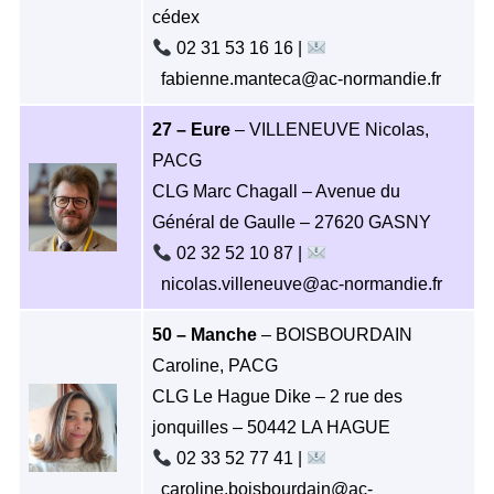
cédex
02 31 53 16 16 |
fabienne.manteca@ac-normandie.fr
27 – Eure
– VILLENEUVE Nicolas,
PACG
CLG Marc Chagall – Avenue du
Général de Gaulle – 27620 GASNY
02 32 52 10 87 |
nicolas.villeneuve@ac-normandie.fr
50 – Manche
– BOISBOURDAIN
Caroline, PACG
CLG Le Hague Dike – 2 rue des
jonquilles – 50442 LA HAGUE
02 33 52 77 41 |
caroline.boisbourdain@ac-