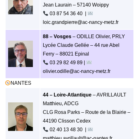
Jean Laurain – 57140 Woippy
03 87 54 36 40 |
loic.grandpierre@ac-nancy-metz.fr
88 – Vosges
– ODILLE Olivier, PRLY
Lycée Claude Gellée – 44 rue Abel
Ferry – 88021 Epinal
03 29 82 49 89 |
olivier.odille@ac-nancy-metz.fr
NANTES
44 – Loire-Atlantique
– AVRILLAULT
Matthieu, ADCG
CLG Rosa Parks – Route de la Blairie –
44190 Clisson Cedex
02 40 13 48 30 |
matthieu.avrillault@ac-nantes.fr