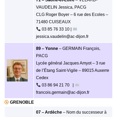
VAUDELIN Jessica, PACG
CLG Roger Boyer – 6 rue des Ecoles –
71480 CUISEAUX
03 85 76 33 10 |
jessica.vaudelin@ac-dijon.fr
89 – Yonne
– GERMAIN François,
PACG
Lycée général Jacques Amyot – 3 rue
de l’Étang Saint-Vigile – 89015 Auxerre
Cedex
03 86 94 21 70 |
francois.germain@ac-dijon.fr
GRENOBLE
07 – Ardèche
– Nom du successeur à