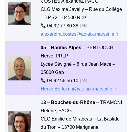
COSTES Alexandra, PACG
CLG Maxime Javelly – Rue du Collège
– BP 72 – 04500 Riez
04 92 77 80 38 |
alexandra.costes@ac-aix-marseille.fr
05
–
Hautes-Alpes
– BERTOCCHI
Hervé, PRLP
Lycée Sévigné – 6 rue Jean Macé –
05000 Gap
04 92 56 56 10 |
Herve.Bertocchi@ac-aix-marseille.fr
13
–
Bouches-du-Rhône
– TRAMONI
Hélène, PACG
CLG Emilie de Mirabeau – La Bastide
du Tron – 13700 Marignane