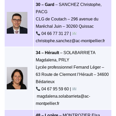
30 – Gard
– SANCHEZ Christophe,
PACG
CLG de Coutach – 296 avenue du
Maréchal Juin – 30260 Quissac
04 66 77 31 27 |
christophe.sanchez@ac-montpellier.fr
34 – Hérault
– SOLABARRIETA
Magdalena, PRLY
Lycée professionnel Fernand Léger –
63 Route de Clermont l’Hérault – 34600
Bédarieux
04 67 95 59 60 |
magdalena.solabarrieta@ac-
montpellier.fr
48 – Lozère
– MONTROZIER Elsa,