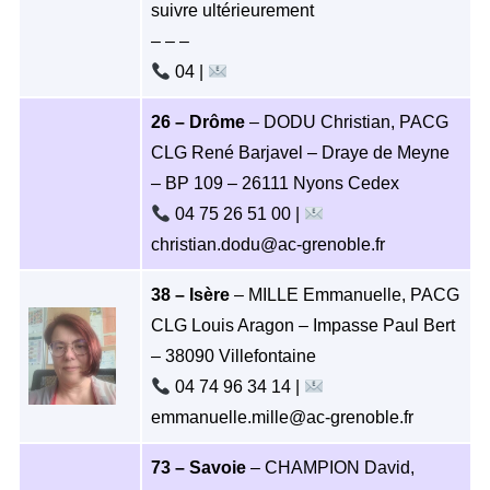
suivre ultérieurement
– – –
04 |
26 – Drôme
– DODU Christian, PACG
CLG René Barjavel – Draye de Meyne
– BP 109 – 26111 Nyons Cedex
04 75 26 51 00 |
christian.dodu@ac-grenoble.fr
38 – Isère
– MILLE Emmanuelle, PACG
CLG Louis Aragon – Impasse Paul Bert
– 38090 Villefontaine
04 74 96 34 14 |
emmanuelle.mille@ac-grenoble.fr
73 – Savoie
– CHAMPION David,