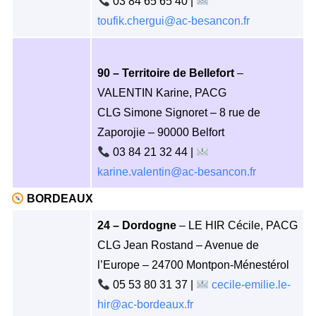
03 84 65 65 40 |
toufik.chergui@ac-besancon.fr
90 – Territoire de Bellefort
–
VALENTIN Karine, PACG
CLG Simone Signoret – 8 rue de
Zaporojie – 90000 Belfort
03 84 21 32 44 |
karine.valentin@ac-besancon.fr
BORDEAUX
24 – Dordogne
– LE HIR Cécile, PACG
CLG Jean Rostand – Avenue de
l’Europe – 24700 Montpon-Ménestérol
05 53 80 31 37 |
cecile-emilie.le-
hir@ac-bordeaux.fr