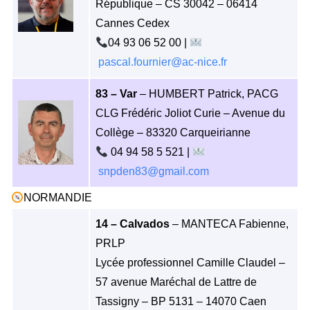
République – CS 30042 – 06414
Cannes Cedex
04 93 06 52 00 |
pascal.fournier@ac-nice.fr
83 – Var
– HUMBERT Patrick, PACG
CLG Frédéric Joliot Curie – Avenue du
Collège – 83320 Carqueirianne
04 94 58 5 521 |
snpden83@gmail.com
NORMANDIE
14 – Calvados
– MANTECA Fabienne,
PRLP
Lycée professionnel Camille Claudel –
57 avenue Maréchal de Lattre de
Tassigny – BP 5131 – 14070 Caen