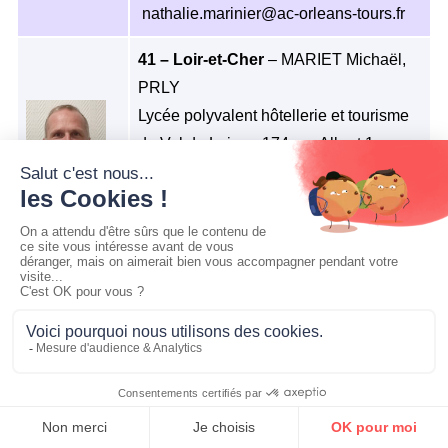
nathalie.marinier@ac-orleans-tours.fr
41 – Loir-et-Cher
– MARIET Michaël,
PRLY
Lycée polyvalent hôtellerie et tourisme
du Val de Loire – 174 rue Albert 1er –
BP 3323 41033 Blois
02 54 51 51 54 |
michael.mariet@ac-orleans-tours.fr
45 – Loiret
– TRESGOTS Antoine,
PACG
CLG Pierre-Auguste Renoir – 8 avenue
de Verdun 45210 Ferrières en Gâtinais
02 38 96 56 07 |
antoine.tresgots@ac-orleans-tours.fr
ADHÉRER
CONTACTS
FORUM