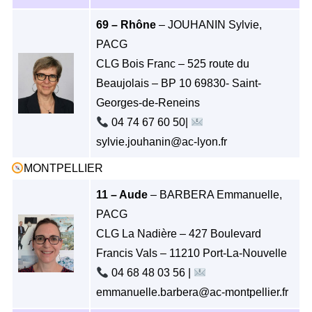
69 – Rhône
– JOUHANIN Sylvie,
PACG
CLG Bois Franc – 525 route du
Beaujolais – BP 10 69830- Saint-
Georges-de-Reneins
04 74 67 60 50|
sylvie.jouhanin@ac-lyon.fr
MONTPELLIER
11 – Aude
– BARBERA Emmanuelle,
PACG
CLG La Nadière – 427 Boulevard
Francis Vals – 11210 Port-La-Nouvelle
04 68 48 03 56 |
emmanuelle.barbera@ac-montpellier.fr