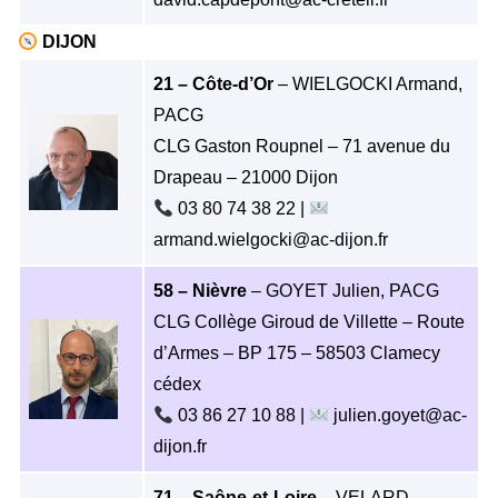
DIJON
21 – Côte-d’Or
– WIELGOCKI Armand,
PACG
CLG Gaston Roupnel – 71 avenue du
Drapeau – 21000 Dijon
03 80 74 38 22 |
armand.wielgocki@ac-dijon.fr
58 – Nièvre
– GOYET Julien, PACG
CLG Collège Giroud de Villette – Route
d’Armes – BP 175 – 58503 Clamecy
cédex
03 86 27 10 88 |
julien.goyet@ac-
dijon.fr
71 – Saône-et-Loire
– VELARD-