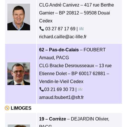
CLG André Canivez – 417 rue Berthe
Garnier – BP 20812 – 59508 Douai
Cedex
03 27 87 17 69 |
richard.caille@ac-lille.fr
62 – Pas-de-Calais
– FOUBERT
Arnaud, PACG
CLG Bracke Desrousseaux – 13 rue
Etienne Dolet – BP 60017 62881 –
Vendin-le-Vieil Cedex
03 21 69 30 73 |
arnaud.foubert1@sfr.fr
LIMOGES
19 – Corrèze
– DEJARDIN Olivier,
PACG