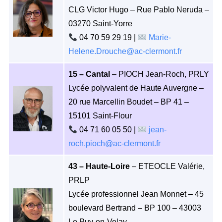
CLG Victor Hugo – Rue Pablo Neruda –
03270 Saint-Yorre
04 70 59 29 19 |
Marie-
Helene.Drouche@ac-clermont.fr
15 – Cantal
– PIOCH Jean-Roch, PRLY
Lycée polyvalent de Haute Auvergne –
20 rue Marcellin Boudet – BP 41 –
15101 Saint-Flour
04 71 60 05 50 |
jean-
roch.pioch@ac-clermont.fr
43 – Haute-Loire
– ETEOCLE Valérie,
PRLP
Lycée professionnel Jean Monnet – 45
boulevard Bertrand – BP 100 – 43003
Le Puy-en-Velay