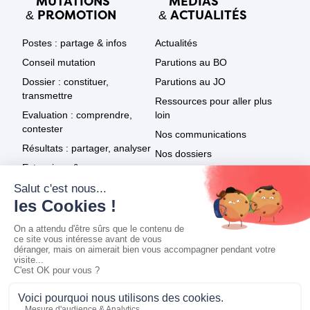
MUTATIONS
MÉDIAS
PROMOTION
ACTUALITÉS
&
&
Postes : partage & infos
Actualités
Conseil mutation
Parutions au BO
Dossier : constituer,
Parutions au JO
transmettre
Ressources pour aller plus
Evaluation : comprendre,
loin
contester
Nos communications
Résultats : partager, analyser
Nos dossiers
Extensions & recours
Le SNPDEN dans les médias
Promotion : textes
Tout voir
Promotion : résultats
Promotion : infos & recours
Mentions légales
|
Politique de confidentialité
|
Réalisation :
Ekole.fr
@ 2026 SNPDEN − Tous droits réservés