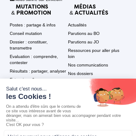
MUTATIONS
MÉDIAS
PROMOTION
ACTUALITÉS
&
&
Postes : partage & infos
Actualités
Conseil mutation
Parutions au BO
Dossier : constituer,
Parutions au JO
transmettre
Ressources pour aller plus
Evaluation : comprendre,
loin
contester
Nos communications
Résultats : partager, analyser
Nos dossiers
Extensions & recours
Le SNPDEN dans les médias
Promotion : textes
Tout voir
Promotion : résultats
Promotion : infos & recours
Mentions légales
|
Politique de confidentialité
|
Réalisation :
Ekole.fr