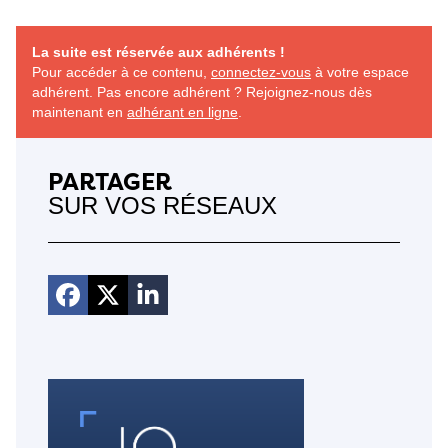
Avancez avec sérénité !
La suite est réservée aux adhérents !
Pour accéder à ce contenu,
connectez-vous
à votre espace
adhérent. Pas encore adhérent ? Rejoignez-nous dès
maintenant en
adhérant en ligne
.
PARTAGER
SUR VOS RÉSEAUX