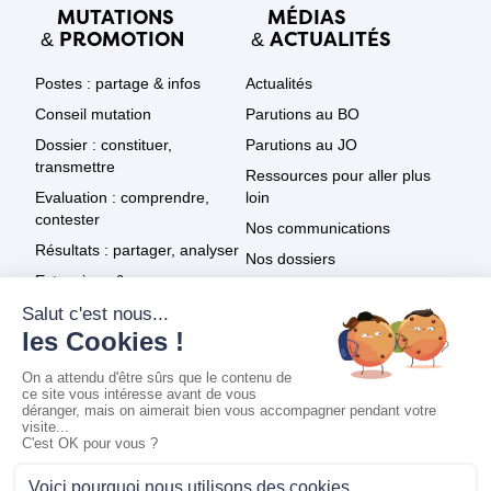
MUTATIONS
MÉDIAS
PROMOTION
ACTUALITÉS
&
&
Postes : partage & infos
Actualités
Conseil mutation
Parutions au BO
Dossier : constituer,
Parutions au JO
transmettre
Ressources pour aller plus
Evaluation : comprendre,
loin
contester
Nos communications
Résultats : partager, analyser
Nos dossiers
Extensions & recours
Le SNPDEN dans les médias
Promotion : textes
Tout voir
Promotion : résultats
Promotion : infos & recours
Mentions légales
|
Politique de confidentialité
|
Réalisation :
Ekole.fr